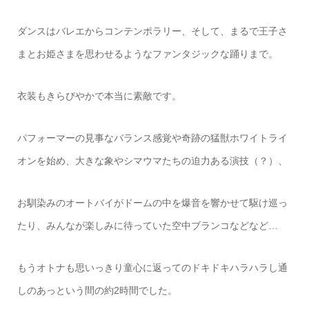
ダンスはバレエからコンテンポラリー、そして、まるで王子さ
まとお姫さまを思わせるようなファンタジックな踊りまで。
衣装もきらびやかで本当に素敵です。
パフォーマーの見事なバランス感覚や奇跡の猛獣ホワイトライ
オンを始め、大きな象やシマウマたちの迫力ある演技（？）、
お馴染みのオートバイがドームの中を爆音を響かせて駆け巡っ
たり、みんなが楽しみに待っていた空中ブランコなどなど…
もうオトナも思いっきり童心に返ってのドキドキハラハラし通
しのあっという間の約2時間でした。