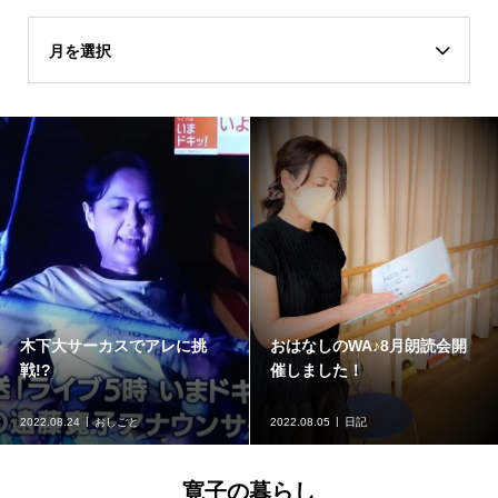
月を選択
木下大サーカスでアレに挑
おはなしのWA♪8月朗読会開
戦!?
催しました！
2022.08.24
おしごと
2022.08.05
日記
寛子の暮らし