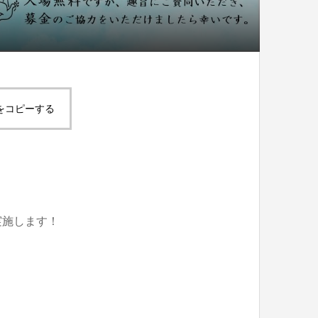
！
をコピーする
実施します！