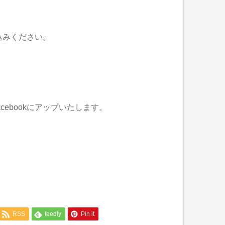
込みください。
。
ebookにアップいたします。
RSS
feedly
Pin it