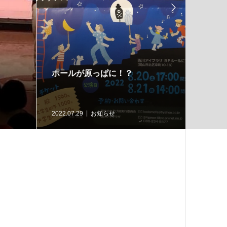

ホールが原っぱに！？
おかや
有名「
2022.07.29
お知らせ
2022.07.