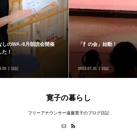
なしのWA♪8月朗読会開催
「扌の会」始動！
した！
8.05
日記
2022.07.31
日記
寛子の暮らし
フリーアナウンサー遠藤寛子のブログ日記