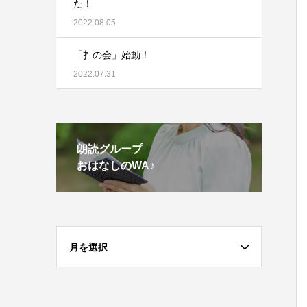
た！
2022.08.05
「扌の会」始動！
2022.07.31
朗読グループ
おはなしのWA♪
月を選択