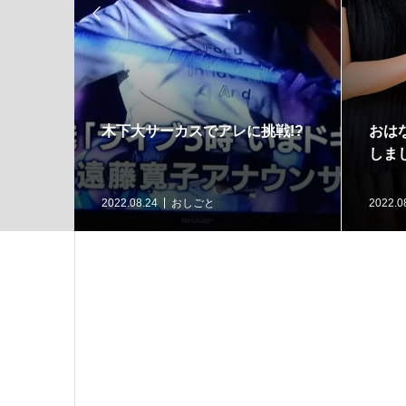

木下大サーカスでアレに挑戦!?
おは
しま
2022.08.24
おしごと
2022.0